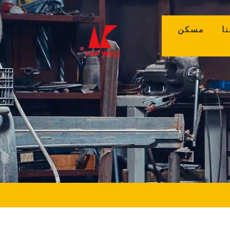
(curr
مسكن