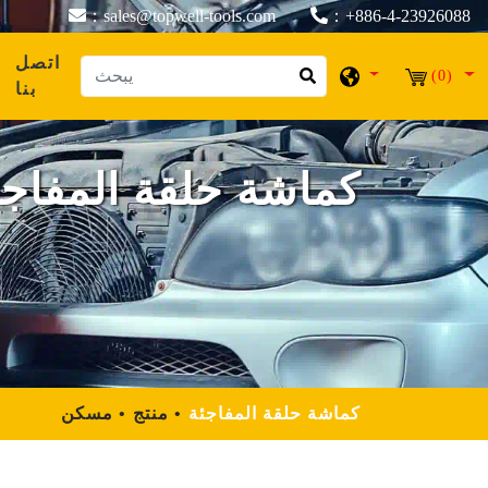
：sales@topwell-tools.com
：+886-4-23926088
اتصل
(0)
بنا
كماشة حلقة المفاجئ
كماشة حلقة المفاجئة
منتج
مسكن