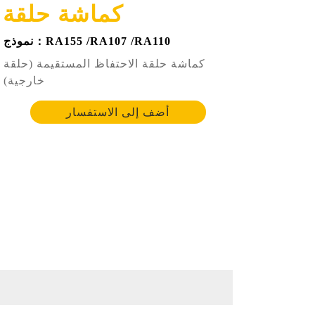
كماشة حلقة ا
نموذج：RA155 /RA107 /RA110
كماشة حلقة الاحتفاظ المستقيمة (حلقة
خارجية)
أضف إلى الاستفسار