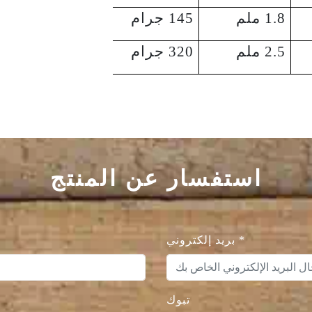
1.8 ملم
145 جرام
2.5 ملم
320 جرام
استفسار عن المنتج
*
بريد إلكتروني
تبوك