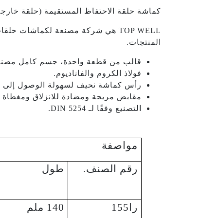
كماشة حلقة الاحتفاظ المستقيمة (حلقة خارجي
TOP WELL هي شركة مصنعة لكماشات ح
المنتجات.
قالب من قطعة واحدة، جسم كامل مصنوع م
فولاذ الكروم والفاناديوم.
رأس كماشة نحيف لسهولة الوصول إلى ق
مقابض مريحة ومضادة للانزلاق ومغطاة با
التصنيع وفقًا لـ DIN 5254.
مواصفة
رقم الصنف.
طول
را155
140 ملم