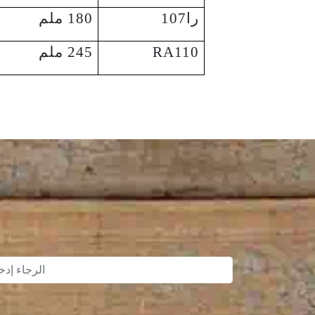
را107
180 ملم
RA110
245 ملم