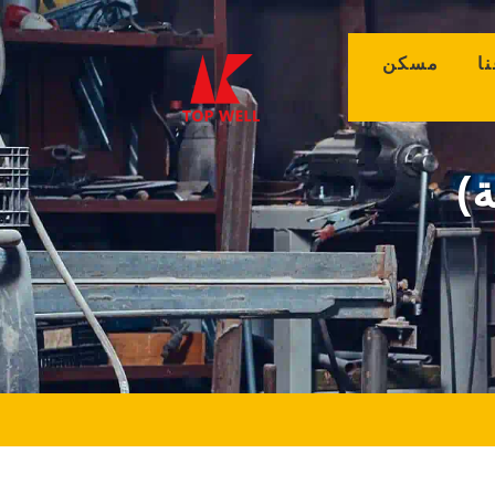
(curr
مسكن
)