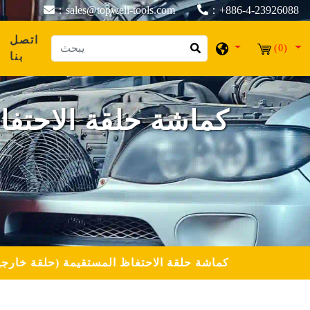
：sales@topwell-tools.com
：+886-4-23926088
اتصل
(0)
بنا
كماشة حلقة الاحتفا
كماشة حلقة الاحتفاظ المستقيمة (حلقة خارجي