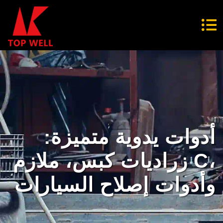
أدوات يدوية متميزة:
زراديات كبس، ملازم C،
وأدوات إصلاح السيارات