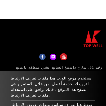
رقم 31، شارع داشينغ السابع عشر، منطقة تايبينغ،
مدينة تايتشونغ 411، تايوان
يستخدم موقع الويب هذا ملفات تعريف الارتباط
البريد:
sales@topwell-tools.com
لتزويدك بخدمة أفضل. من خلال الاستمرار في
تصفح هذا الموقع ، فإنك توافق على استخدام
هاتف:
+886-4-23926088
ملفات تعريف الارتباط.
فاكس: +886-4-23926089
اضغط هنا لقراءة سياسة ملفات تعريف الارتباط