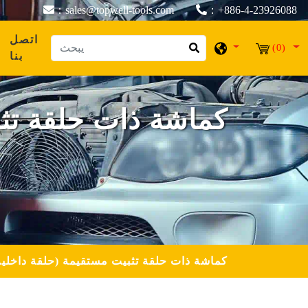
：sales@topwell-tools.com
：+886-4-23926088
اتصل
(0)
بنا
كماشة ذات حلقة تثب
كماشة ذات حلقة تثبيت مستقيمة (حلقة داخلية