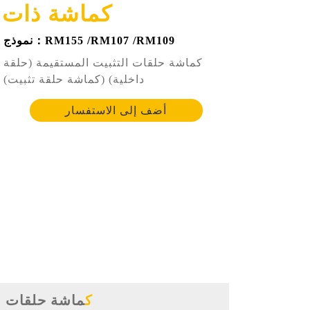
كماشة ذات ح
نموذج：RM155 /RM107 /RM109
كماشة حلقات التثبيت المستقيمة (حلقة
داخلية) (كماشة حلقة تثبيت)
أضف إلى الاستفسار
كماشة حلقات ا