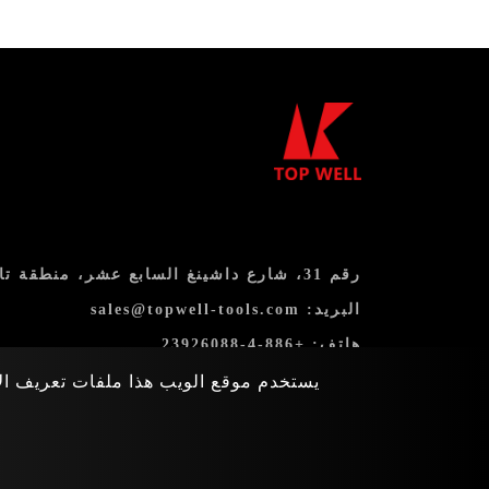
رقم 31، شارع داشينغ السابع عشر، منطقة تايبينغ، مدينة تايتشونغ 411، تايوان
البريد:
sales@topwell-tools.com
هاتف:
+886-4-23926088
فاكس: +886-4-23926089
يستخدم موقع الويب هذا ملفات تعريف الا
خريطة الموقع
eipo.