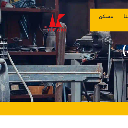
(curr
مسكن
)