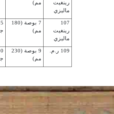
رينغيت
مم)
ماليزي
107
7 بوصة (180
75
رينغيت
مم)
جر
ماليزي
109 ر.م.
9 بوصة (230
90
مم)
جر