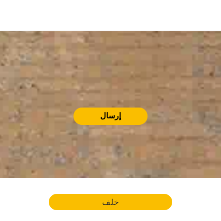
إرسال
خلف