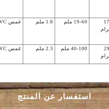
1
19-60 ملم
1.8 ملم
غمس PVC.
ام
2
40-100 ملم
2.3 ملم
غمس PVC.
ام
استفسار عن المنتج