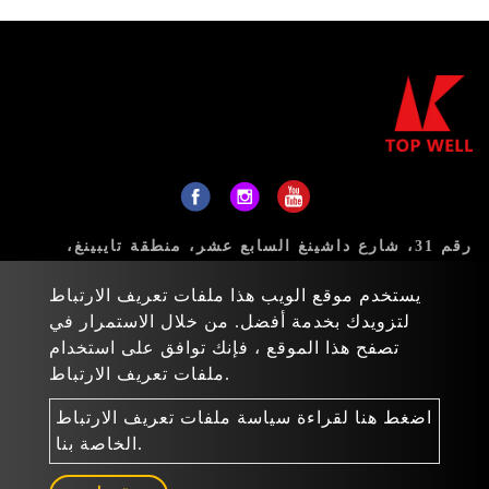
رقم 31، شارع داشينغ السابع عشر، منطقة تايبينغ،
مدينة تايتشونغ 411، تايوان
يستخدم موقع الويب هذا ملفات تعريف الارتباط
البريد:
sales@topwell-tools.com
لتزويدك بخدمة أفضل. من خلال الاستمرار في
تصفح هذا الموقع ، فإنك توافق على استخدام
هاتف:
+886-4-23926088
ملفات تعريف الارتباط.
فاكس: +886-4-23926089
اضغط هنا لقراءة سياسة ملفات تعريف الارتباط
Copyright © 2022-2026 Top Well Tools Industrial Co., Ltd.
الخاصة بنا.
خريطة الموقع
Atteipo.
All rights reserved.