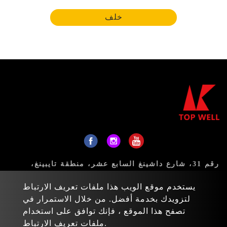
خلف
رقم 31، شارع داشينغ السابع عشر، منطقة تايبينغ،
مدينة تايتشونغ 411، تايوان
يستخدم موقع الويب هذا ملفات تعريف الارتباط
البريد:
sales@topwell-tools.com
لتزويدك بخدمة أفضل. من خلال الاستمرار في
تصفح هذا الموقع ، فإنك توافق على استخدام
هاتف:
+886-4-23926088
ملفات تعريف الارتباط.