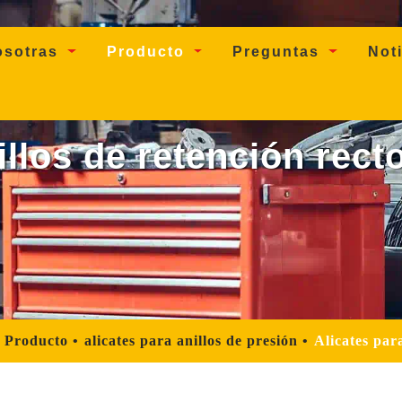
osotras
Producto
Preguntas
Not
llos de retención recto
Producto
alicates para anillos de presión
Alicates para