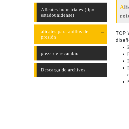
Alicates para anillos de retención rectos (anillo interno) (alicates para anillos de
Alicates industriales (tipo
ret
estadounidense)
alicates para anillos de
TOP W
presión
diseñ
pieza de recambio
Descarga de archivos