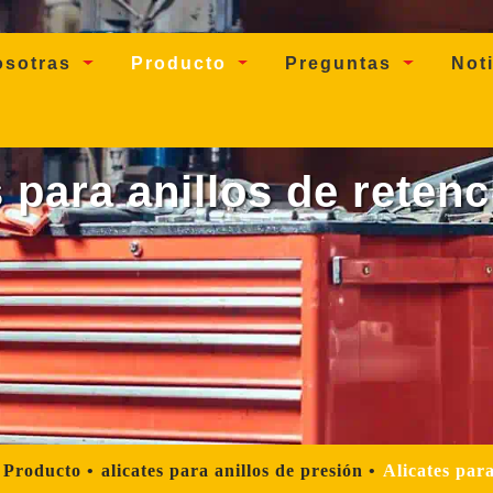
osotras
Producto
Preguntas
Not
 para anillos de retenc
Producto
alicates para anillos de presión
Alicates para