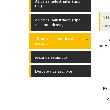
Alicates industriales (tipo
UE)
Alicates para anillos de retención rectos (anillo externo) (alicates para anillos de
Alicates industriales (tipo
ret
estadounidense)
alicates para anillos de
TOP W
presión
ha es
pieza de recambio
Descarga de archivos
Esp
A