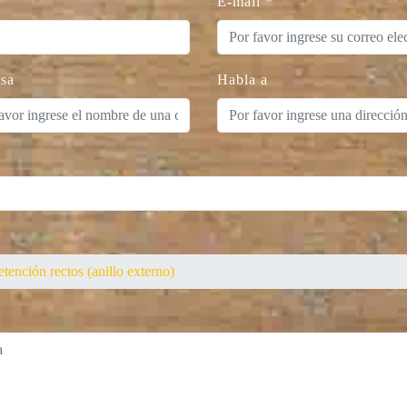
E-mail
*
sa
Habla a