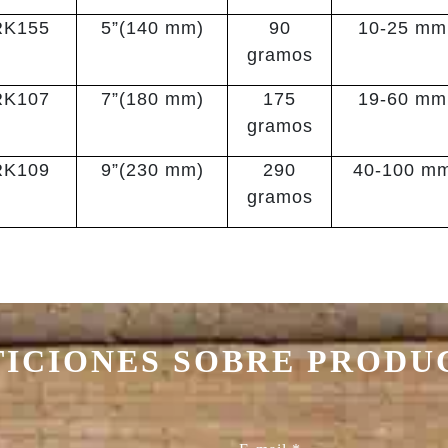
RK155
5”(140 mm)
90
10-25 mm
gramos
RK107
7”(180 mm)
175
19-60 mm
gramos
RK109
9”(230 mm)
290
40-100 m
gramos
TICIONES SOBRE PRODU