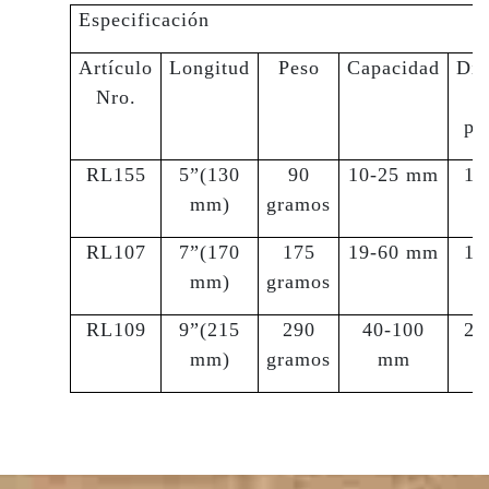
Especificación
Artículo
Longitud
Peso
Capacidad
Diá
Nro.
d
pu
RL155
5”(130
90
10-25 mm
1,
mm)
gramos
RL107
7”(170
175
19-60 mm
1,
mm)
gramos
RL109
9”(215
290
40-100
2,
mm)
gramos
mm