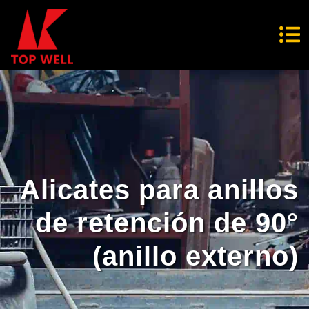
Alicates para anillos
de retención de 90°
(anillo externo)