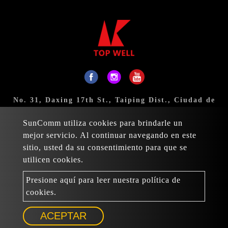
No. 31, Daxing 17th St., Taiping Dist., Ciudad de
Taichung 411, Taiwán
SunComm utiliza cookies para brindarle un
Correo:
sales@topwell-tools.com
mejor servicio. Al continuar navegando en este
sitio, usted da su consentimiento para que se
TELÉFONO:
+886-4-23926088
utilicen cookies.
FAX:+886-4-23926089
Presione aquí para leer nuestra política de
Copyright © 2022-2026 Top Well Tools Industrial Co., Ltd.
cookies.
All rights reserved.
Atteipo.
Mapa del sitio
sales@topwell-tools.com
ACEPTAR