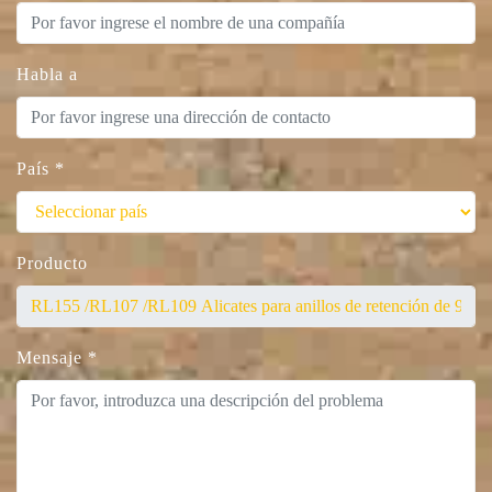
Habla a
País
*
Producto
Mensaje
*