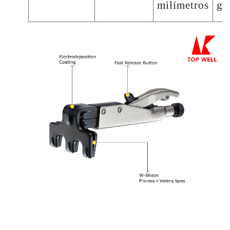
milímetros
gr