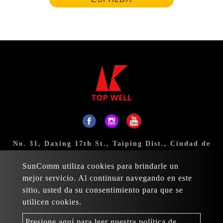
No. 31, Daxing 17th St., Taiping Dist., Ciudad de
Taichung 411, Taiwán
SunComm utiliza cookies para brindarle un
Correo:
sales@topwell-tools.com
mejor servicio. Al continuar navegando en este
sitio, usted da su consentimiento para que se
TELÉFONO:
+886-4-23926088
utilicen cookies.
FAX:+886-4-23926089
Presione aquí para leer nuestra política de