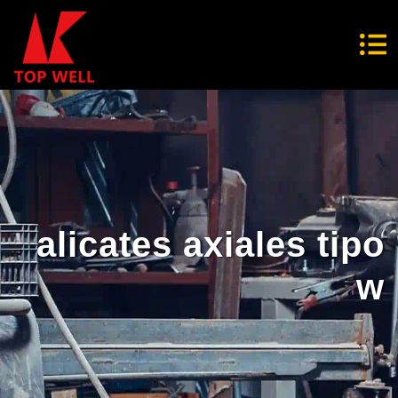
alicates axiales tipo
w