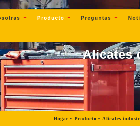
osotras
Producto
Preguntas
Not
Alicates
Hogar
Producto
Alicates industr