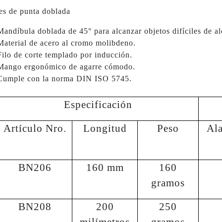
es de punta doblada
Mandíbula doblada de 45° para alcanzar objetos difíciles de al
Material de acero al cromo molibdeno.
Filo de corte templado por inducción.
Mango ergonómico de agarre cómodo.
Cumple con la norma DIN ISO 5745.
Especificación
Artículo Nro.
Longitud
Peso
Ala
BN206
160 mm
160
gramos
BN208
200
250
milímetros
gramos