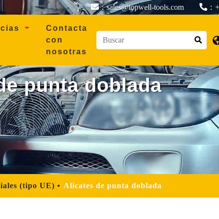
：sales@topwell-tools.com
：+
icias
Contacta
con
nosotras
 de punta doblada
iales (tipo UE)
Alicates de punta doblada