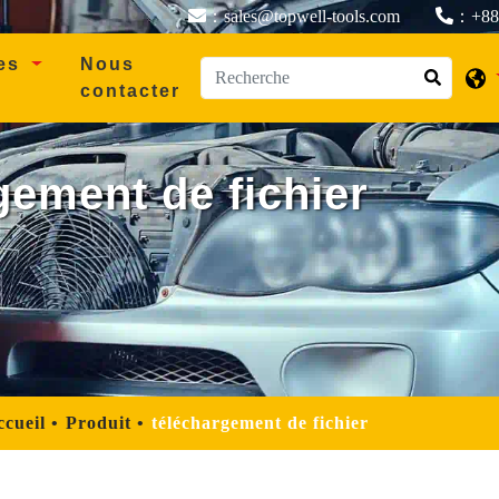
：sales@topwell-tools.com
：+886
les
Nous
contacter
gement de fichier
cueil
Produit
téléchargement de fichier