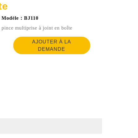
te
Modèle：BJ110
pince multiprise à joint en boîte
AJOUTER À LA
DEMANDE