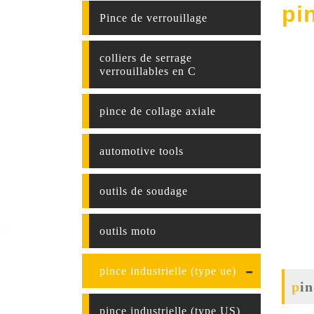
pi
Pince de verrouillage
colliers de serrage
verrouillables en C
pince de collage axiale
automotive tools
outils de soudage
outils moto
pince industrielle (type ue)
pi
pince industrielle (type US)