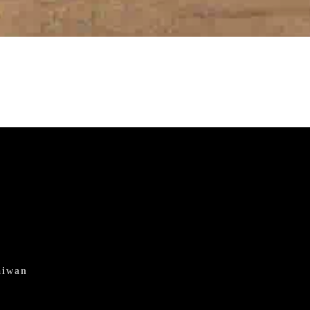
aiwan