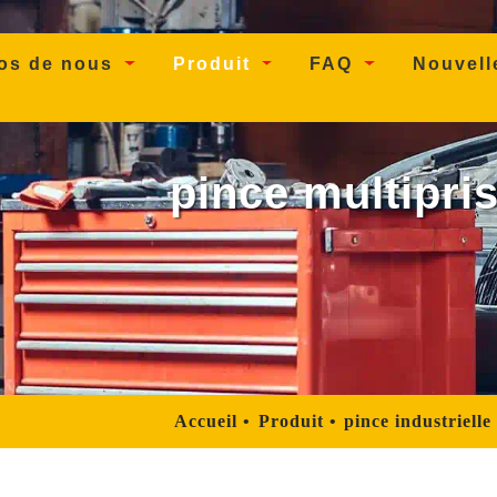
os de nous
Produit
FAQ
Nouvel
pince multipris
Accueil
Produit
pince industrielle